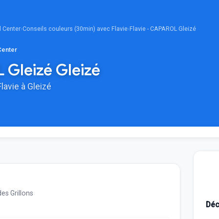
l Center
›
Conseils couleurs (30min) avec Flavie
›
Flavie - CAPAROL Gleizé
Center
 Gleizé Gleizé
lavie à Gleizé
des Grillons
Déc