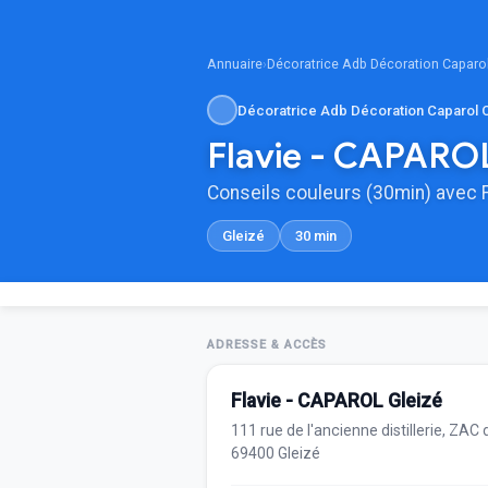
Annuaire
›
Décoratrice Adb Décoration Caparo
Décoratrice Adb Décoration Caparol 
Flavie - CAPAROL
Conseils couleurs (30min) avec F
Gleizé
30 min
ADRESSE & ACCÈS
Flavie - CAPAROL Gleizé
111 rue de l'ancienne distillerie, ZAC 
69400 Gleizé