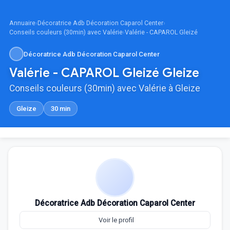
Annuaire
›
Décoratrice Adb Décoration Caparol Center
›
Conseils couleurs (30min) avec Valérie
›
Valérie - CAPAROL Gleizé
Décoratrice Adb Décoration Caparol Center
Valérie - CAPAROL Gleizé Gleize
Conseils couleurs (30min) avec Valérie à Gleize
Gleize
30 min
Décoratrice Adb Décoration Caparol Center
Voir le profil