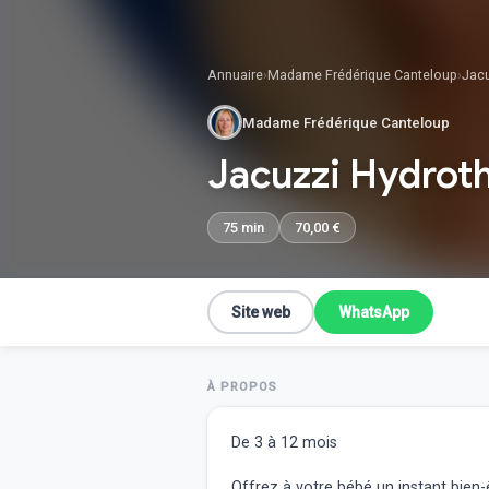
Annuaire
›
Madame Frédérique Canteloup
›
Jac
Madame Frédérique Canteloup
Jacuzzi Hydrot
75 min
70,00 €
Site web
WhatsApp
À PROPOS
De 3 à 12 mois
Offrez à votre bébé un instant bien-