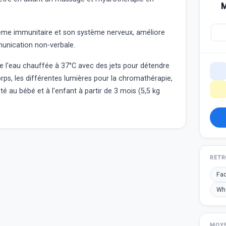
M
ème immunitaire et son système nerveux,
a
méliore
nication non-verbale
.
e l'eau
chauffée à 37°C avec des jets pour
détendre
rps, les différentes lumières pour la
chromathérapie
,
 au bébé et à l'enfant à partir de 3 mois
(5,5 kg
RETR
Fa
Wh
MOYE