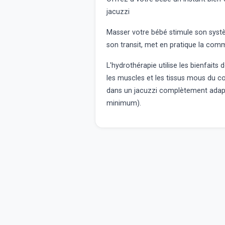
jacuzzi
Masser
votre bébé
stimule
son syst
son transit, met en pratique la
commu
L'hydrothérapie
utilise les
bienfaits d
les muscles et les tissus mous du co
dans un
jacuzzi
complètement adapté
minimum).