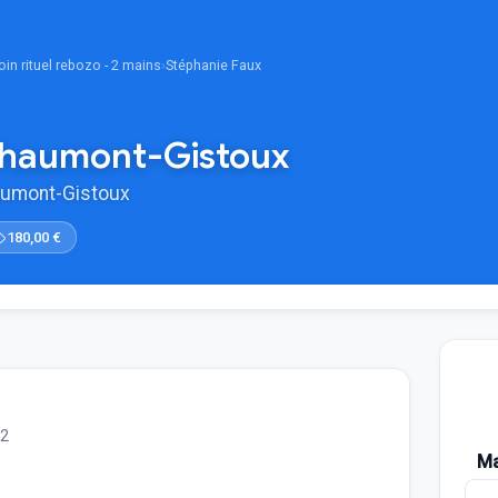
oin rituel rebozo - 2 mains
›
Stéphanie Faux
Chaumont-Gistoux
haumont-Gistoux
180,00 €
52
Ma