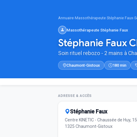
Annuaire
›
Massothérapeute Stéphanie Faux
›
S
Massothérapeute Stéphanie Faux
Stéphanie Faux 
Soin rituel rebozo - 2 mains à C
Chaumont-Gistoux
180 min
ADRESSE & ACCÈS
Stéphanie Faux
Centre KINETIC - Chaussée de Huy, 1
1325 Chaumont-Gistoux