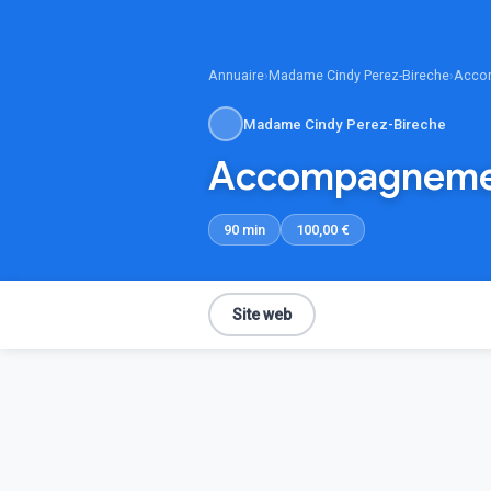
Annuaire
›
Madame Cindy Perez-Bireche
›
Acco
Madame Cindy Perez-Bireche
Accompagneme
90 min
100,00 €
Site web