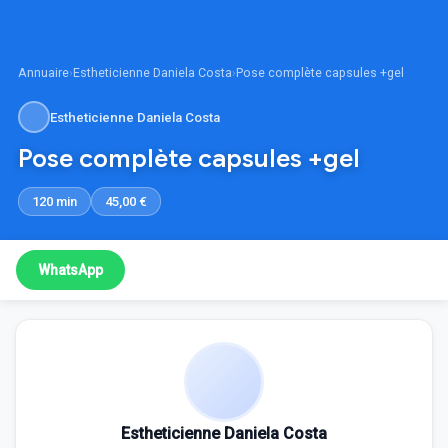
Annuaire
›
Estheticienne Daniela Costa
›
Pose complète capsules +gel
Estheticienne Daniela Costa
Pose complète capsules +gel
120 min
45,00 €
WhatsApp
Estheticienne Daniela Costa