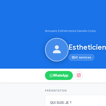
Annuaire
›
Estheticienne Daniela Costa
Estheticie
41 services
WhatsApp
PRÉSENTATION
QUI SUIS-JE ?