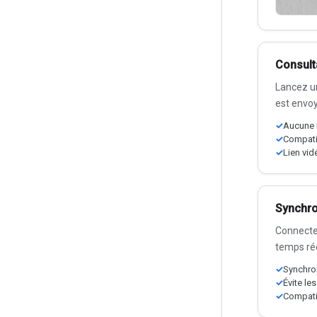
Consult
Lancez un
est envoy
Aucune i
Compatib
Lien vid
Synchro
Connecte
temps rée
Synchron
Évite le
Compati