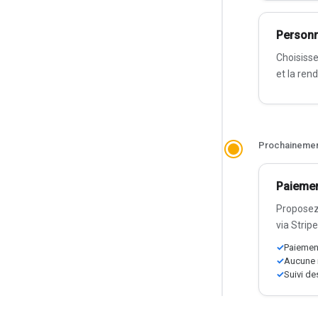
Personn
Choisisse
et la ren
Prochaineme
Paiemen
Proposez 
via Stripe
Paiement
Aucune 
Suivi d